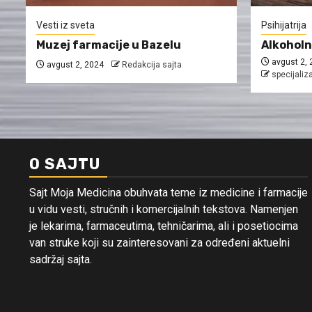
Vesti iz sveta
Psihijatrija
Muzej farmacije u Bazelu
Alkoholn
avgust 2, 
avgust 2, 2024
Redakcija sajta
specijaliza
O SAJTU
Sajt Moja Medicina obuhvata teme iz medicine i farmacije
u vidu vesti, stručnih i komercijalnih tekstova. Namenjen
je lekarima, farmaceutima, tehničarima, ali i posetiocima
van struke koji su zainteresovani za određeni aktuelni
sadržaj sajta.