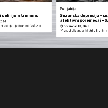
Psihijatrija
i delirijum tremens
Sezonska depresija – s
afektivni poremećaj – 
2024
nt psihijatrije Branimir Vuković
novembar 18, 2023
specijalizant psihijatrije Branimi