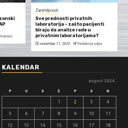
Zanimljivosti
ezonski
Sve prednosti privatnih
SAP
laboratorija – zašto pacijenti
biraju da analize rade u
privatnim laboratorijama?
r Vuković
novembar 17, 2023
Redakcija sajta
KALENDAR
avgust 2024.
P
U
S
Č
P
S
N
1
2
3
4
5
6
7
8
9
10
11
12
13
14
15
16
17
18