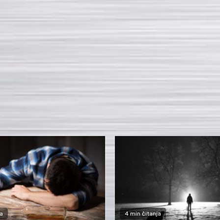
a
4 min čitanja