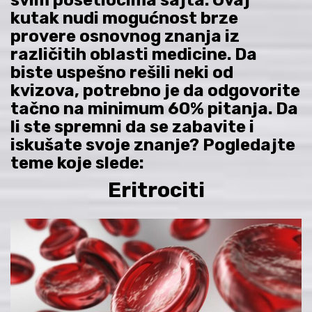
kutak nudi mogućnost brze
provere osnovnog znanja iz
različitih oblasti medicine. Da
biste uspešno rešili neki od
kvizova, potrebno je da odgovorite
tačno na minimum 60% pitanja. Da
li ste spremni da se zabavite i
iskušate svoje znanje? Pogledajte
teme koje slede:
Eritrociti