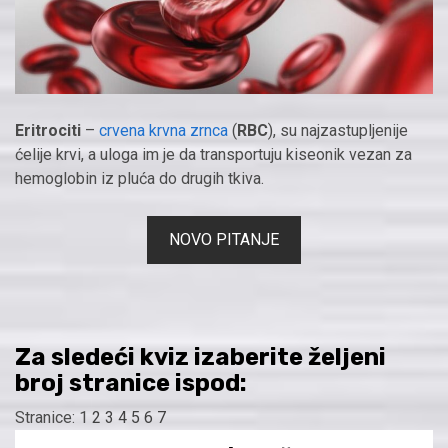
Eritrociti
–
crvena krvna zrnca
(
RBC
), su najzastupljenije
ćelije krvi, a uloga im je da transportuju kiseonik vezan za
hemoglobin iz pluća do drugih tkiva.
NOVO PITANJE
Za sledeći kviz izaberite željeni
broj stranice
ispod
:
Stranice:
1
2
3
4
5
6
7