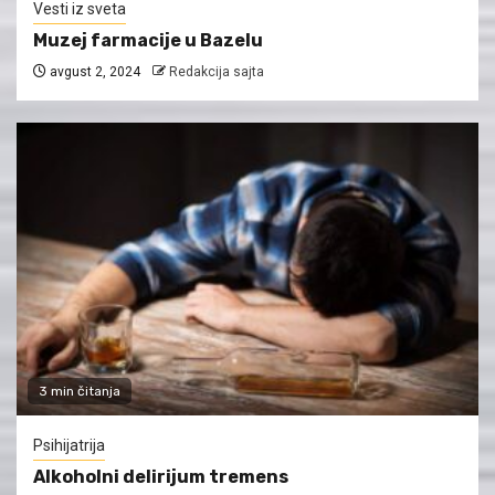
Vesti iz sveta
Muzej farmacije u Bazelu
avgust 2, 2024
Redakcija sajta
3 min čitanja
Psihijatrija
Alkoholni delirijum tremens