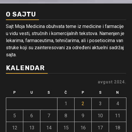
O SAJTU
Sajt Moja Medicina obuhvata teme iz medicine i farmacije
u vidu vesti, stručnih i komercijalnih tekstova. Namenjen je
lekarima, farmaceutima, tehničarima, ali i posetiocima van
struke koji su zainteresovani za određeni aktuelni sadržaj
sajta.
KALENDAR
avgust 2024.
P
U
S
Č
P
S
N
1
2
3
4
5
6
7
8
9
10
11
12
13
14
15
16
17
18