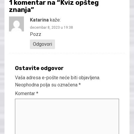
1 komentar na “
Kviz opšteg
znanja
”
Katarina
kaže:
decembar 8, 2023 u 19:38
Pozz
Odgovori
Ostavite odgovor
Vaša adresa e-pošte neće biti objavljena.
Neophodna polja su označena
*
Komentar
*