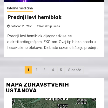
Interna medicina
Prednji levi hemiblok
oktobar 21, 2021
Redakcija sajta
Prednji levi hemiblok dijagnostikuje se
elektrikardiografijom, EKG-om. Ovaj tip bloka spada u
fascikularne blokove. Da biste razumeli šta je prednji...
Kretanje
1
2
3
4
5
Sledeće
članaka
MAPA ZDRAVSTVENIH
USTANOVA