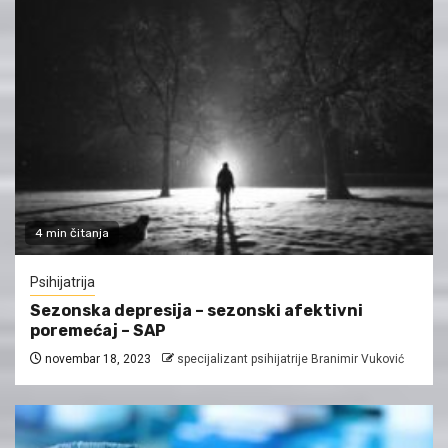
4 min čitanja
Psihijatrija
Sezonska depresija – sezonski afektivni
poremećaj – SAP
novembar 18, 2023
specijalizant psihijatrije Branimir Vuković