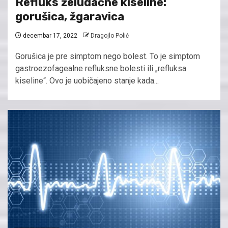
Refluks želudačne kiseline:
gorušica, žgaravica
decembar 17, 2022
Dragojlo Polić
Gorušica je pre simptom nego bolest. To je simptom
gastroezofagealne refluksne bolesti ili „refluksa
kiseline“. Ovo je uobičajeno stanje kada...