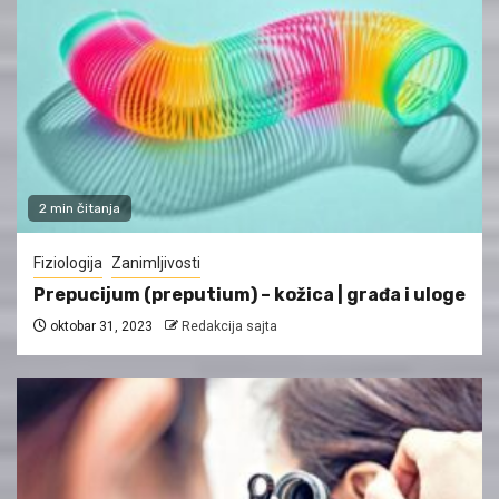
2 min čitanja
Fiziologija
Zanimljivosti
Prepucijum (preputium) – kožica | građa i uloge
oktobar 31, 2023
Redakcija sajta