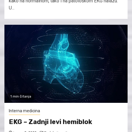
kako na normalnom, tako i na patološkom EKG nalazu.
U...
1 min čitanja
Interna medicina
EKG – Zadnji levi hemiblok