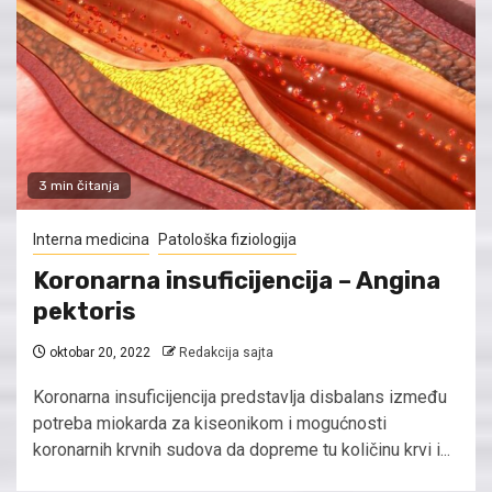
3 min čitanja
Interna medicina
Patološka fiziologija
Koronarna insuficijencija – Angina
pektoris
oktobar 20, 2022
Redakcija sajta
Koronarna insuficijencija predstavlja disbalans između
potreba miokarda za kiseonikom i mogućnosti
koronarnih krvnih sudova da dopreme tu količinu krvi i...