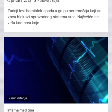
januar 5, 2022
Redakcija sajta
Zadnji levi hemiblok spada u grupu poremećaja koji se
zovu blokovi sprovodnog sistema srca. Najčešće se
viđa kod srca koje...
2 min čitanja
Interna medicina