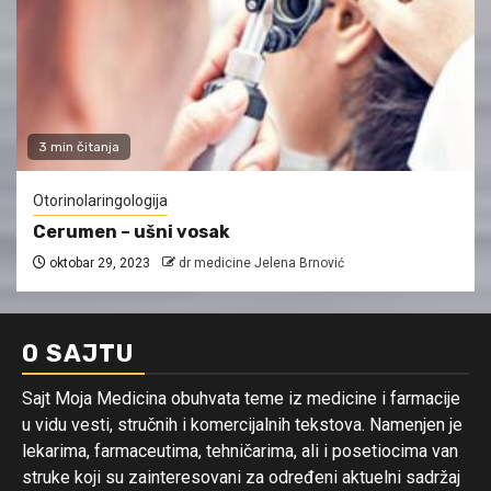
3 min čitanja
Otorinolaringologija
Cerumen – ušni vosak
oktobar 29, 2023
dr medicine Jelena Brnović
O SAJTU
Sajt Moja Medicina obuhvata teme iz medicine i farmacije
u vidu vesti, stručnih i komercijalnih tekstova. Namenjen je
lekarima, farmaceutima, tehničarima, ali i posetiocima van
struke koji su zainteresovani za određeni aktuelni sadržaj