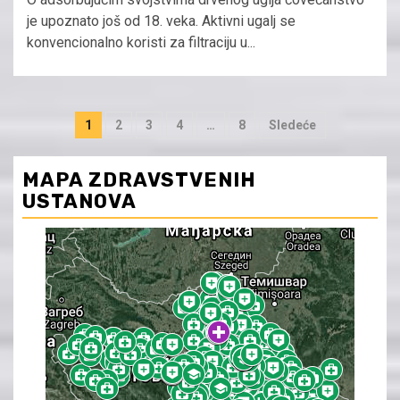
je upoznato još od 18. veka. Aktivni ugalj se
konvencionalno koristi za filtraciju u...
Paginacija
1
2
3
4
…
8
Sledeće
članaka
MAPA ZDRAVSTVENIH
USTANOVA