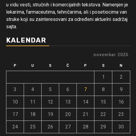
u vidu vesti, stručnih i komercijalnih tekstova. Namenjen je
lekarima, farmaceutima, tehničarima, ali i posetiocima van
struke koji su zainteresovani za određeni aktuelni sadržaj
sajta.
KALENDAR
novembar 2025.
P
U
S
Č
P
S
N
1
2
3
4
5
6
7
8
9
10
11
12
13
14
15
16
17
18
19
20
21
22
23
24
25
26
27
28
29
30