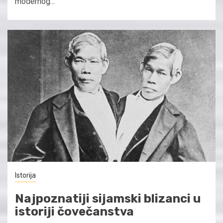
modernog...
Istorija
Najpoznatiji sijamski blizanci u
istoriji čovečanstva