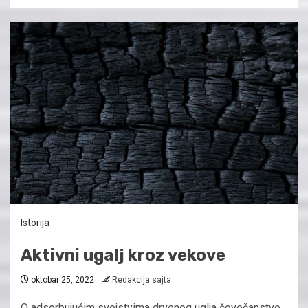
Istorija
Aktivni ugalj kroz vekove
oktobar 25, 2022
Redakcija sajta
O adsorbujućim svojstvima drvenog uglja čovečanstvo