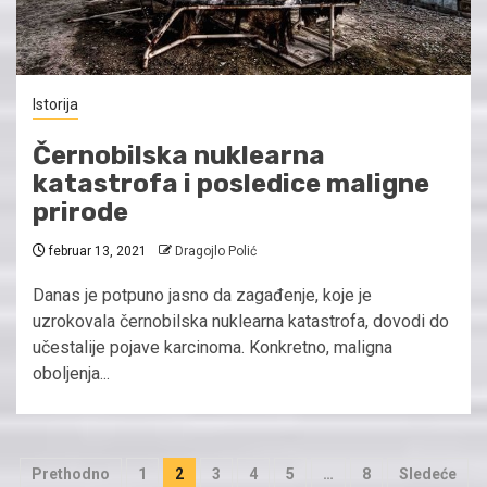
Istorija
Černobilska nuklearna
katastrofa i posledice maligne
prirode
februar 13, 2021
Dragojlo Polić
Danas je potpuno jasno da zagađenje, koje je
uzrokovala černobilska nuklearna katastrofa, dovodi do
učestalije pojave karcinoma. Konkretno, maligna
oboljenja...
Paginacija
Prethodno
1
2
3
4
5
…
8
Sledeće