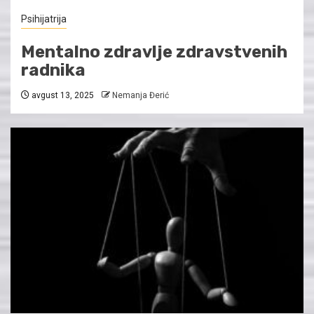
Psihijatrija
Mentalno zdravlje zdravstvenih
radnika
avgust 13, 2025
Nemanja Đerić