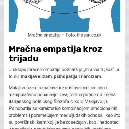
Mračna empatija – Foto: thesun.co.uk
Mračna empatija kroz
trijadu
U sklopu mračne empatije poznata je „mračna trijada“ , a
to su:
makijavelizam
,
psihopatija
i
narcizam
.
Makijavelizam označava iskorištavajuće, cinično i
manipulativno ponašanje. Ovaj termin potiče od imena
italijanskog političkog filozofa Nikole Makijavelija.
Psihopatija se karakteriše kombinacijom emocionalnih
problema i poremećajem međuljudskih odnosa , kao što
su površinski šarm koji je bezosećajan , kao i nedostaci