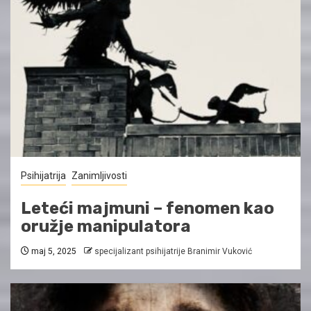
Psihijatrija
Zanimljivosti
Leteći majmuni – fenomen kao
oružje manipulatora
maj 5, 2025
specijalizant psihijatrije Branimir Vuković