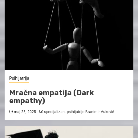
Psihijatrija
Mračna empatija (Dark
empathy)
maj 28, 2025
specijalizant psihijatrije Branimir Vuković