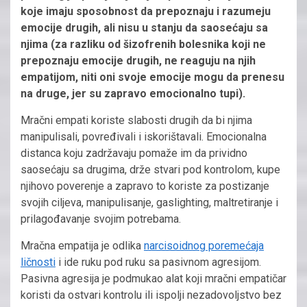
koje imaju sposobnost da prepoznaju i razumeju
emocije drugih, ali nisu u stanju da saosećaju sa
njima (za razliku od šizofrenih bolesnika koji ne
prepoznaju emocije drugih, ne reaguju na njih
empatijom, niti oni svoje emocije mogu da prenesu
na druge, jer su zapravo emocionalno tupi).
Mračni empati koriste slabosti drugih da bi njima
manipulisali, povređivali i iskorištavali. Emocionalna
distanca koju zadržavaju pomaže im da prividno
saosećaju sa drugima, drže stvari pod kontrolom, kupe
njihovo poverenje a zapravo to koriste za postizanje
svojih ciljeva, manipulisanje, gaslighting, maltretiranje i
prilagođavanje svojim potrebama.
Mračna empatija je odlika
narcisoidnog poremećaja
ličnosti
i ide ruku pod ruku sa pasivnom agresijom.
Pasivna agresija je podmukao alat koji mračni empatičar
koristi da ostvari kontrolu ili ispolji nezadovoljstvo bez