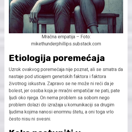
Mračna empatija – Foto:
mikethunderphillips.substack.com
Etiologija poremećaja
Uzrok ovakvog poremećaja nije poznat, ali se smatra da
nastaje pod uticajem genetskih faktora i faktora
životnog iskustva. Zapravo se ne može ni reći da je
bolest, jer osoba koja je mračni empatičar ne pati, pate
ljudi oko njega. On nema problem sa sobom nego
problem dolazi do izražaja u komunikaciji sa drugim
ljudima kojima nanosi enormnu štetu, a oni toga vrlo
često nisu ni svesni.