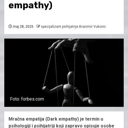
empathy)
maj 28, 2025
specijalizant psihijatrije Branimir Vuković
Foto: forbes.com
Mračna empatija (Dark empathy) je termin u
psihologiji i psihijatriji koji zapravo opisuje osobe