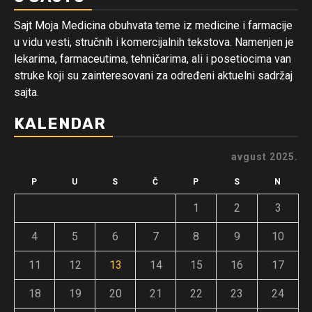
Sajt Moja Medicina obuhvata teme iz medicine i farmacije
u vidu vesti, stručnih i komercijalnih tekstova. Namenjen je
lekarima, farmaceutima, tehničarima, ali i posetiocima van
struke koji su zainteresovani za određeni aktuelni sadržaj
sajta.
KALENDAR
avgust 2025.
P
U
S
Č
P
S
N
1
2
3
4
5
6
7
8
9
10
11
12
13
14
15
16
17
18
19
20
21
22
23
24