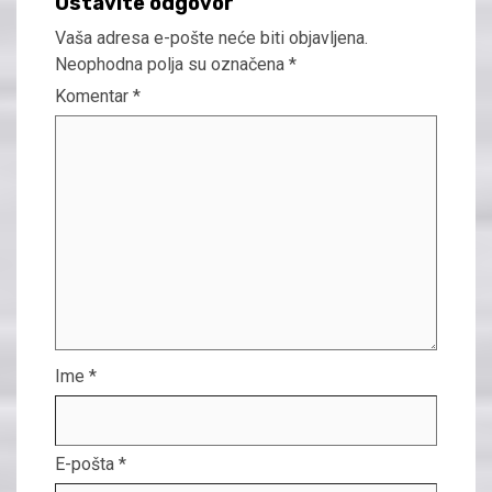
Ostavite odgovor
Vaša adresa e-pošte neće biti objavljena.
Neophodna polja su označena
*
Komentar
*
Ime
*
E-pošta
*