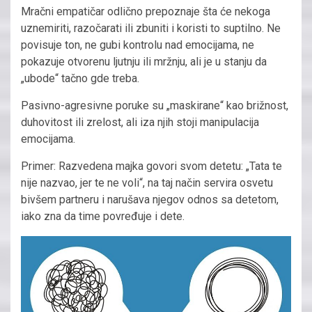
Mračni empatičar odlično prepoznaje šta će nekoga
uznemiriti, razočarati ili zbuniti i koristi to suptilno. Ne
povisuje ton, ne gubi kontrolu nad emocijama, ne
pokazuje otvorenu ljutnju ili mržnju, ali je u stanju da
„ubode“ tačno gde treba.
Pasivno-agresivne poruke su „maskirane“ kao brižnost,
duhovitost ili zrelost, ali iza njih stoji manipulacija
emocijama.
Primer: Razvedena majka govori svom detetu: „Tata te
nije nazvao, jer te ne voli“, na taj način servira osvetu
bivšem partneru i narušava njegov odnos sa detetom,
iako zna da time povređuje i dete.