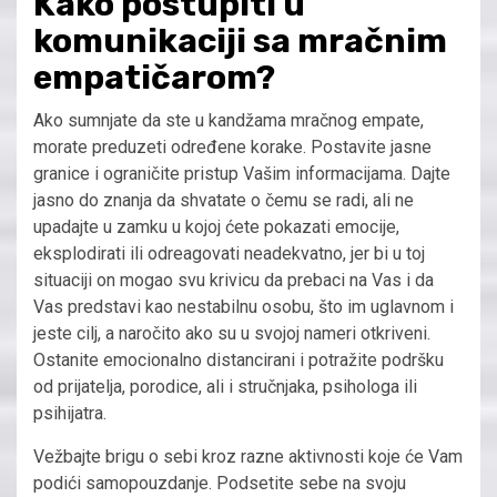
Kako postupiti u
komunikaciji sa mračnim
empatičarom?
Ako sumnjate da ste u kandžama mračnog empate,
morate preduzeti određene korake. Postavite jasne
granice i ograničite pristup Vašim informacijama. Dajte
jasno do znanja da shvatate o čemu se radi, ali ne
upadajte u zamku u kojoj ćete pokazati emocije,
eksplodirati ili odreagovati neadekvatno, jer bi u toj
situaciji on mogao svu krivicu da prebaci na Vas i da
Vas predstavi kao nestabilnu osobu, što im uglavnom i
jeste cilj, a naročito ako su u svojoj nameri otkriveni.
Ostanite emocionalno distancirani i potražite podršku
od prijatelja, porodice, ali i stručnjaka, psihologa ili
psihijatra.
Vežbajte brigu o sebi kroz razne aktivnosti koje će Vam
podići samopouzdanje. Podsetite sebe na svoju