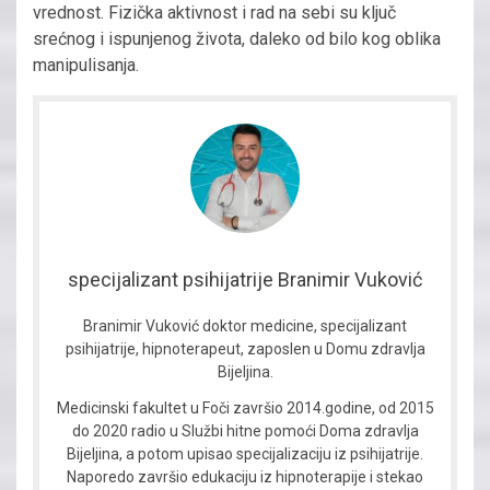
vrednost. Fizička aktivnost i rad na sebi su ključ
srećnog i ispunjenog života, daleko od bilo kog oblika
manipulisanja.
specijalizant psihijatrije Branimir Vuković
Branimir Vuković doktor medicine, specijalizant
psihijatrije, hipnoterapeut, zaposlen u Domu zdravlja
Bijeljina.
Medicinski fakultet u Foči završio 2014.godine, od 2015
do 2020 radio u Službi hitne pomoći Doma zdravlja
Bijeljina, a potom upisao specijalizaciju iz psihijatrije.
Naporedo završio edukaciju iz hipnoterapije i stekao