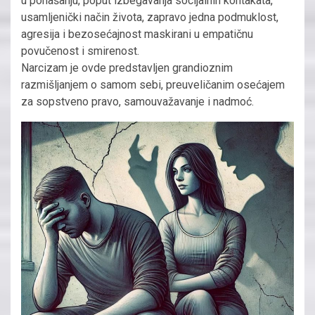
u ponašanju, poput izbegavanja socijalnih kontakata,
usamljenički način života, zapravo jedna podmuklost,
agresija i bezosećajnost maskirani u empatičnu
povučenost i smirenost.
Narcizam je ovde predstavljen grandioznim
razmišljanjem o samom sebi, preuveličanim osećajem
za sopstveno pravo, samouvažavanje i nadmoć.