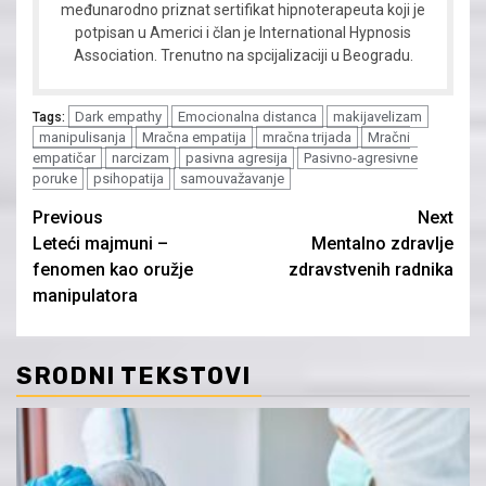
međunarodno priznat sertifikat hipnoterapeuta koji je
potpisan u Americi i član je International Hypnosis
Association. Trenutno na spcijalizaciji u Beogradu.
Dark empathy
Emocionalna distanca
makijavelizam
Tags:
manipulisanja
Mračna empatija
mračna trijada
Mračni
empatičar
narcizam
pasivna agresija
Pasivno-agresivne
poruke
psihopatija
samouvažavanje
Continue
Previous
Next
Leteći majmuni –
Mentalno zdravlje
Reading
fenomen kao oružje
zdravstvenih radnika
manipulatora
SRODNI TEKSTOVI