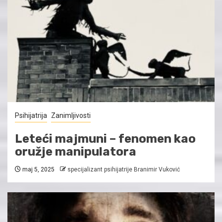
Psihijatrija
Zanimljivosti
Leteći majmuni – fenomen kao
oružje manipulatora
maj 5, 2025
specijalizant psihijatrije Branimir Vuković