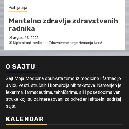
Psihijatrija
Mentalno zdravlje zdravstvenih
radnika
avgust 13, 2025
Diplomirani medicinar Zdravstvene nege Nemanja Đerić
O SAJTU
Sajt Moja Medicina obuhvata teme iz medicine i farmacije
u vidu vesti, stručnih i komercijalnih tekstova. Namenjen je
lekarima, farmaceutima, tehničarima, ali i posetiocima van
struke koji su zainteresovani za određeni aktuelni sadržaj
sajta.
KALENDAR