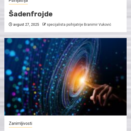
Psihijatrija
Šadenfrojde
avgust 27, 2025
specijalista psihijatrije Branimir Vuković
Zanimljivosti