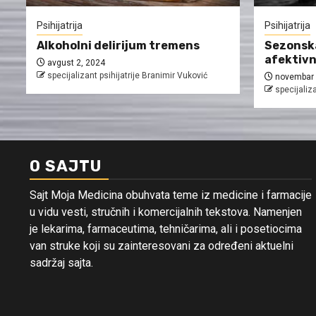
Psihijatrija
Psihijatrija
Alkoholni delirijum tremens
Sezonska
afektivn
avgust 2, 2024
specijalizant psihijatrije Branimir Vuković
novembar 
specijaliza
O SAJTU
Sajt Moja Medicina obuhvata teme iz medicine i farmacije
u vidu vesti, stručnih i komercijalnih tekstova. Namenjen
je lekarima, farmaceutima, tehničarima, ali i posetiocima
van struke koji su zainteresovani za određeni aktuelni
sadržaj sajta.