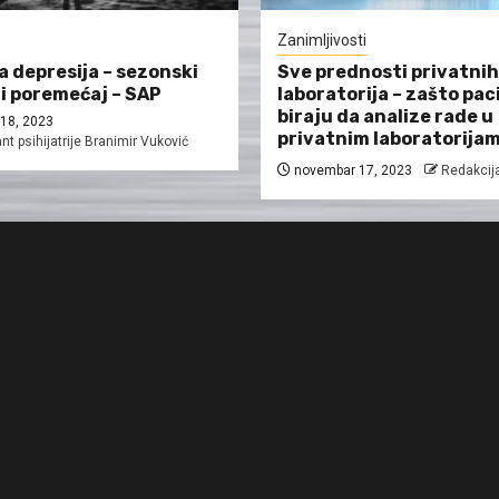
Zanimljivosti
 depresija – sezonski
Sve prednosti privatnih
i poremećaj – SAP
laboratorija – zašto pac
biraju da analize rade u
18, 2023
privatnim laboratorija
nt psihijatrije Branimir Vuković
novembar 17, 2023
Redakcija