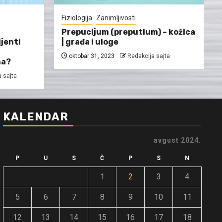
Fiziologija
Zanimljivosti
Prepucijum (preputium) – kožica
ijenti
| građa i uloge
oktobar 31, 2023
Redakcija sajta
ma?
 sajta
KALENDAR
avgust 2024.
P
U
S
Č
P
S
N
1
2
3
4
5
6
7
8
9
10
11
12
13
14
15
16
17
18