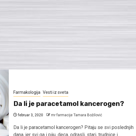
Farmakologija
Vesti iz sveta
Da li je paracetamol kancerogen?
februar 3, 2020
mr farmacije Tamara Božilović
Da li je paracetamol kancerogen? Pitaju se svi poslednjih
dana, jer svi ga i piju, deca, odrasli, stari, trudnice i...