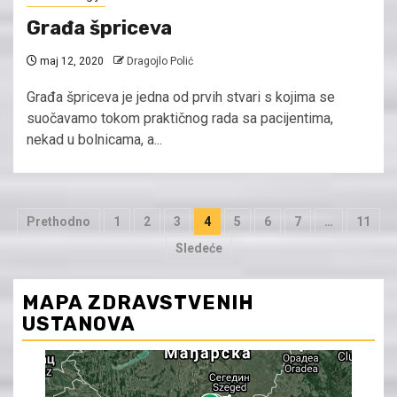
Građa špriceva
maj 12, 2020
Dragojlo Polić
Građa špriceva je jedna od prvih stvari s kojima se
suočavamo tokom praktičnog rada sa pacijentima,
nekad u bolnicama, a...
Kretanje
Prethodno
1
2
3
4
5
6
7
…
11
članaka
Sledeće
MAPA ZDRAVSTVENIH
USTANOVA