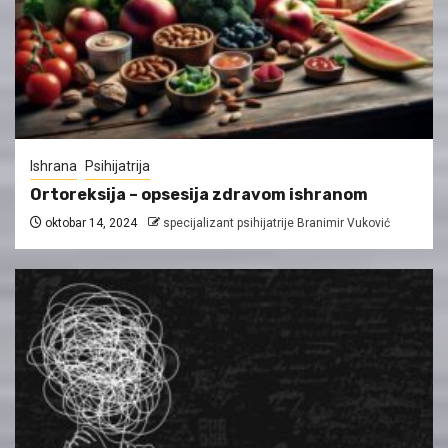
Ishrana
Psihijatrija
Ortoreksija – opsesija zdravom ishranom
oktobar 14, 2024
specijalizant psihijatrije Branimir Vuković