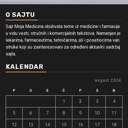
O SAJTU
Sajt Moja Medicina obuhvata teme iz medicine i farmacije
u vidu vesti, stručnih i komercijalnih tekstova. Namenjen je
lekarima, farmaceutima, tehničarima, ali i posetiocima van
struke koji su zainteresovani za određeni aktuelni sadržaj
sajta.
KALENDAR
avgust 2024.
P
U
S
Č
P
S
N
1
2
3
4
5
6
7
8
9
10
11
12
13
14
15
16
17
18