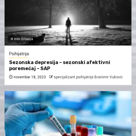
4 min čitanja
Psihijatrija
Sezonska depresija – sezonski afektivni
poremećaj – SAP
novembar 18, 2023
specijalizant psihijatrije Branimir Vuković