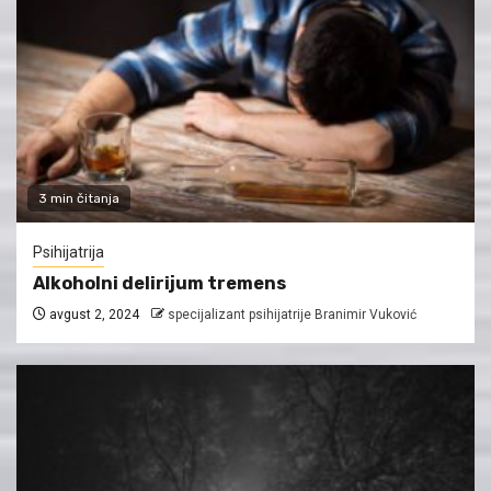
3 min čitanja
Psihijatrija
Alkoholni delirijum tremens
avgust 2, 2024
specijalizant psihijatrije Branimir Vuković