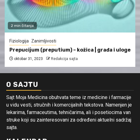
2 min čitanja
Fiziologija
Zanimljivosti
Prepucijum (preputium) – kožica | građa i uloge
oktobar 31, 2023
Redakcija sajta
O SAJTU
Sajt Moja Medicina obuhvata teme iz medicine i farmacije
u vidu vesti, stručnih i komercijalnih tekstova. Namenjen je
lekarima, farmaceutima, tehničarima, ali i posetiocima van
struke koji su zainteresovani za određeni aktuelni sadržaj
sajta.