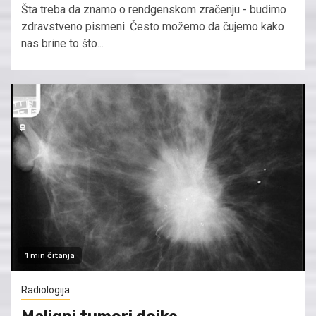
Šta treba da znamo o rendgenskom zračenju - budimo
zdravstveno pismeni. Često možemo da čujemo kako
nas brine to što...
1 min čitanja
Radiologija