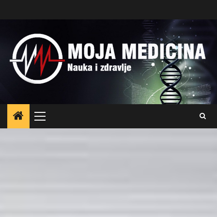
Skip
to
content
Primary
Menu