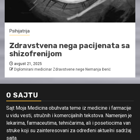
Psihijatrija
Zdravstvena nega pacijenata sa
shizofrenijom
avgust 21, 2025
Diplomirani medicinar Zdravstvene nege Nemanja Đerić
O SAJTU
Sajt Moja Medicina obuhvata teme iz medicine i farmacije
u vidu vesti, stručnih i komercijalnih tekstova. Namenjen je
lekarima, farmaceutima, tehničarima, ali i posetiocima van
struke koji su zainteresovani za određeni aktuelni sadržaj
sajta.