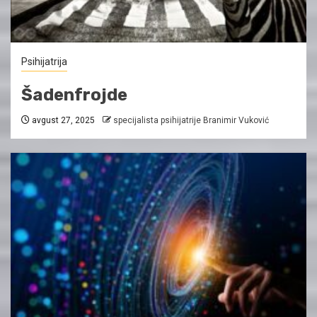
Psihijatrija
Šadenfrojde
avgust 27, 2025
specijalista psihijatrije Branimir Vuković