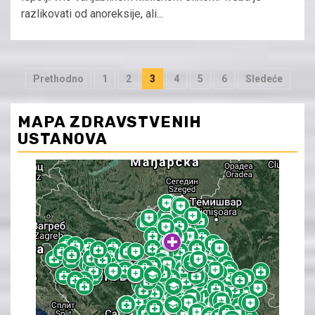
razlikovati od anoreksije, ali...
Posts
Prethodno
1
2
3
4
5
6
Sledeće
pagination
MAPA ZDRAVSTVENIH
USTANOVA