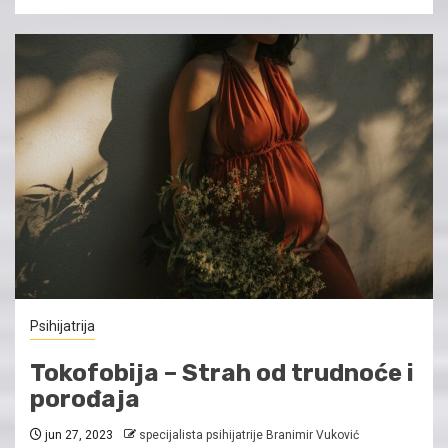
Psihijatrija
Tokofobija – Strah od trudnoće i
porođaja
jun 27, 2023
specijalista psihijatrije Branimir Vuković