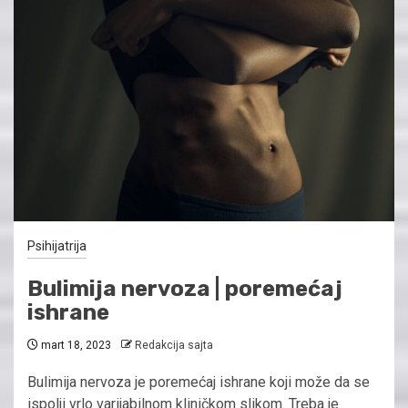
Psihijatrija
Bulimija nervoza | poremećaj
ishrane
mart 18, 2023
Redakcija sajta
Bulimija nervoza je poremećaj ishrane koji može da se
ispolji vrlo varijabilnom kliničkom slikom. Treba je