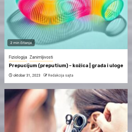
2 min čitanja
Fiziologija
Zanimljivosti
Prepucijum (preputium) – kožica | građa i uloge
oktobar 31, 2023
Redakcija sajta