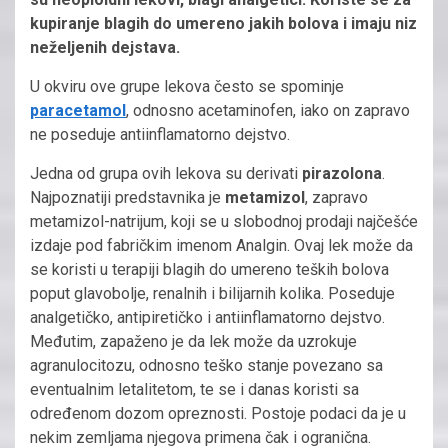
kupiranje blagih do umereno jakih bolova i imaju niz
neželjenih dejstava.
U okviru ove grupe lekova često se spominje
paracetamol
, odnosno acetaminofen, iako on zapravo
ne poseduje antiinflamatorno dejstvo.
Jedna od grupa ovih lekova su derivati
pirazolona
.
Najpoznatiji predstavnika je
metamizol
, zapravo
metamizol-natrijum, koji se u slobodnoj prodaji najčešće
izdaje pod fabričkim imenom Analgin. Ovaj lek može da
se koristi u terapiji blagih do umereno teških bolova
poput glavobolje, renalnih i bilijarnih kolika. Poseduje
analgetičko, antipiretičko i antiinflamatorno dejstvo.
Međutim, zapaženo je da lek može da uzrokuje
agranulocitozu, odnosno teško stanje povezano sa
eventualnim letalitetom, te se i danas koristi sa
određenom dozom opreznosti. Postoje podaci da je u
nekim zemljama njegova primena čak i ogranična.