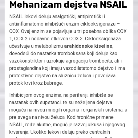
Mehanizam dejstva NSAIL
NSAIL lekovi deluju analgetički, antipiretički i
antiinflamatorno inhibišući enzim ciklooksigenazu –
COX. Ovaj enzim se pojavljuje u tri posebna oblika COX
1, COX 2 i nedavno otkriven COX 3. Ciklooksigenaza
učestvuje u metabolizmu
arahidonske kiseline
,
dovodeći do nastanka tromboksana koji deluje kao
vazokonstriktor i uzrokuje agregaciju trombocita, ali i
prostaglandina koji imaju vazodilatatorno dejstvo i ima
protektivno dejstvo na sluznicu želuca i povećava
protok krvi kroz bubrege.
Inhibicijom ovog enzima, na periferiji, inhibiše se
nastanak ovih supstanci, te su neželjena dejstva
moguća na nivou mnogih orgama i organskih sistema, a
pre svega na nivou želuca. Kod hronične primene
NSAIL, ređe akutne, moguć je razvoj ulkusa i njegovog
krvarenja. Ukoliko lekovi deluju preko centralnih