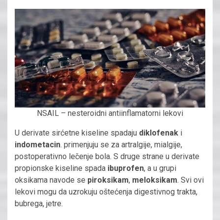
NSAIL – nesteroidni antiinflamatorni lekovi
U derivate sirćetne kiseline spadaju
diklofenak
i
indometacin
. primenjuju se za artralgije, mialgije,
postoperativno lečenje bola. S druge strane u derivate
propionske kiseline spada
ibuprofen
, a u grupi
oksikama navode se
piroksikam
,
meloksikam
. Svi ovi
lekovi mogu da uzrokuju oštećenja digestivnog trakta,
bubrega, jetre.