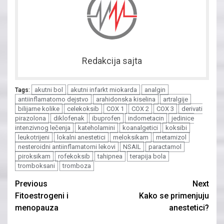
Redakcija sajta
akutni bol
akutni infarkt miokarda
analgin
Tags:
antiinflamatorno dejstvo
arahidonska kiselina
artralgije
bilijarne kolike
celekoksib
COX 1
COX 2
COX 3
derivati
pirazolona
diklofenak
ibuprofen
indometacin
jedinice
intenzivnog lečenja
kateholamini
koanalgetici
koksibi
leukotrijeni
lokalni anestetici
meloksikam
metamizol
nesteroidni antiinflamatorni lekovi
NSAIL
paractamol
piroksikam
rofekoksib
tahipnea
terapija bola
tromboksani
tromboza
Continue
Previous
Next
Fitoestrogeni i
Kako se primenjuju
Reading
menopauza
anestetici?