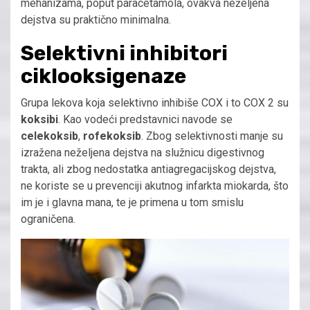
mehanizama, poput paracetamola, ovakva neželjena
dejstva su praktično minimalna.
Selektivni inhibitori
ciklooksigenaze
Grupa lekova koja selektivno inhibiše COX i to COX 2 su
koksibi
. Kao vodeći predstavnici navode se
celekoksib
,
rofekoksib
. Zbog selektivnosti manje su
izražena neželjena dejstva na služnicu digestivnog
trakta, ali zbog nedostatka antiagregacijskog dejstva,
ne koriste se u prevenciji akutnog infarkta miokarda, što
im je i glavna mana, te je primena u tom smislu
ograničena.