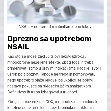
NSAIL – nesteroidni antiinflamatorni lekovi
Oprezno sa upotrebom
NSAIL
Kao što se može zaključiti, ovi lekovi uzrokuju
mnogobrojne neželjene efekte. Zbog toga ih treba
primenjivati samo u pravim indikacijama, kada je izvor i
uzrok bola poznat. Takođe ne treba ih kombinovati,
nego upotrebiti blaže lekove, pa ukoliko se bolovi
nastave pokušati sa sledećim jačim analgetikom.
Definitivno ih treba izbegavati u trudnoći.
Zbog inhibice enzima COX, metabolizam arahidonske
kiseline se skreće ka sintezi bronhokonstriktornih