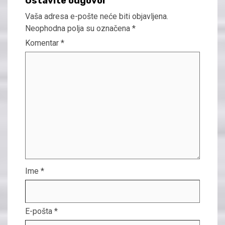
Ostavite odgovor
Vaša adresa e-pošte neće biti objavljena.
Neophodna polja su označena
*
Komentar
*
Ime
*
E-pošta
*