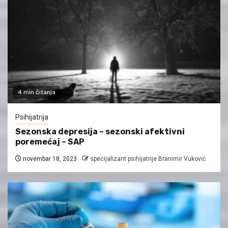
4 min čitanja
Psihijatrija
Sezonska depresija – sezonski afektivni
poremećaj – SAP
novembar 18, 2023
specijalizant psihijatrije Branimir Vuković