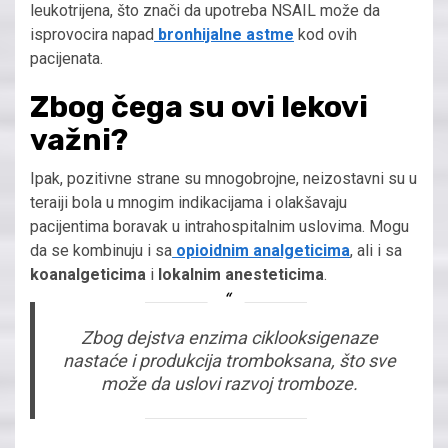
leukotrijena, što znači da upotreba NSAIL može da
isprovocira napad
bronhijalne astme
kod ovih
pacijenata.
Zbog čega su ovi lekovi
važni?
Ipak, pozitivne strane su mnogobrojne, neizostavni su u
teraiji bola u mnogim indikacijama i olakšavaju
pacijentima boravak u intrahospitalnim uslovima. Mogu
da se kombinuju i sa
opioidnim analgeticima
, ali i sa
koanalgeticima
i
lokalnim anesteticima
.
Zbog dejstva enzima ciklooksigenaze
nastaće i produkcija tromboksana, što sve
može da uslovi razvoj tromboze.