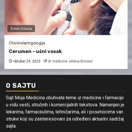
3 min čitanja
Otorinolaringologija
Cerumen – ušni vosak
oktobar 29, 2023
dr medicine Jelena Brnović
O SAJTU
Sajt Moja Medicina obuhvata teme iz medicine i farmacije
u vidu vesti, stručnih i komercijalnih tekstova. Namenjen je
lekarima, farmaceutima, tehničarima, ali i posetiocima van
struke koji su zainteresovani za određeni aktuelni sadržaj
sajta.