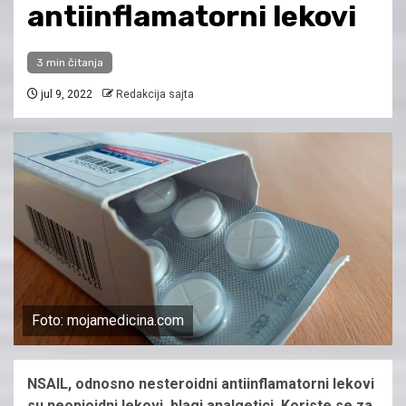
antiinflamatorni lekovi
3 min čitanja
jul 9, 2022
Redakcija sajta
Foto: mojamedicina.com
NSAIL, odnosno nesteroidni antiinflamatorni lekovi
su neopioidni lekovi, blagi analgetici. Koriste se za