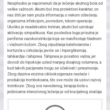
Neophodno je napomenuti da je lečenje akutnog bola od
velike važnosti. Akutni bol ima protektivni karakter, on
nas štiti jer nam pruža informaciju o nekom oštećenju
organizma infekcijom, povredom, tokom operacije…
Ukoliko je neadekvatno tretiran, akutni bol uzrokuje
aktivaciju simpatikusa. Kao posledica toga prisutna je
periferna vazokonstrikcija koja se manifestuje hladnom
i vlažnom kožom. Zbog otpuštanja kateholamina i
kortizola u cirkulaciju javiće se i hiperglikemija,
tahikardija i tahipnea. Tahipnea je posebno važna, jer
dovodi do hipoksije usled manjeg disajnog volumena, a
kod takvih pacijenata mogu se očekivati i pneumonije.
Zbog dejstva enzima ciklooksigenaze nastaće i
produkcija tromboksana, što sve može da uslovi razvoj
tromboze. Zbog sve navedenog, terapija bola u
jedinicama intenzivnog lečenja je od krucijalnog značaja.