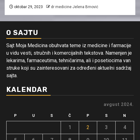
oktobar 29, 2023
dr medicine Jelena Brnović
O SAJTU
Sajt Moja Medicina obuhvata teme iz medicine i farmacije
u vidu vesti, stručnih i komercijalnih tekstova. Namenjen je
lekarima, farmaceutima, tehničarima, ali i posetiocima van
struke koji su zainteresovani za određeni aktuelni sadržaj
sajta.
KALENDAR
avgust 2024.
P
U
S
Č
P
S
N
1
2
3
4