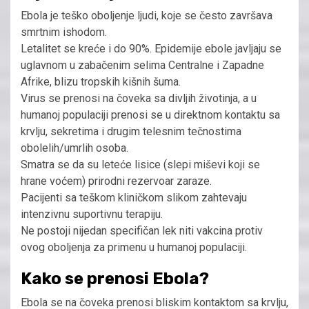
Ebola je teško oboljenje ljudi, koje se često završava
smrtnim ishodom.
Letalitet se kreće i do 90%. Epidemije ebole javljaju se
uglavnom u zabačenim selima Centralne i Zapadne
Afrike, blizu tropskih kišnih šuma.
Virus se prenosi na čoveka sa divljih životinja, a u
humanoj populaciji prenosi se u direktnom kontaktu sa
krvlju, sekretima i drugim telesnim tečnostima
obolelih/umrlih osoba.
Smatra se da su leteće lisice (slepi miševi koji se
hrane voćem) prirodni rezervoar zaraze.
Pacijenti sa teškom kliničkom slikom zahtevaju
intenzivnu suportivnu terapiju.
Ne postoji nijedan specifičan lek niti vakcina protiv
ovog oboljenja za primenu u humanoj populaciji.
Kako se prenosi Ebola?
Ebola se na čoveka prenosi bliskim kontaktom sa krvlju,