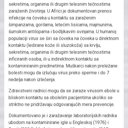
sekretima, organima ili drugim telesnim tečnostima
zaraženih životinja. U Africi je dokumentovan prenos
infekcije na čoveka u kontaktu sa zaraženim
šimpanzama, gorilama, letećim lisicama, majmunima,
šumskim antilopama i bodljikavim svinjama. U humanoj
populaciji virus se širi sa čoveka na čoveka u direktnom
kontaktu (ledirane kože ili sluzokoža) sa krvlju,
sekretima, organima ili drugim telesnim tečnostima
inficiranih osoba, ili u indirektnom kontaktu sa
kontaminiranim predmetima. Muškarci nakon preležane
bolesti mogu da izlučuju virus preko sperme i do 7
nedelja nakon izlečenja.
Zdravstveni radnici mogu da se zaraze virusom ebole u
bliskom kontaktu sa obolelim pacijentima ukoliko se
striktno ne pridržavaju odgovarajućih mera prevencije.
Dokumentovano je i zaražavanje laboratorijskih radnika
ubodom na kontaminirane igle u Engleskoj (1976) i