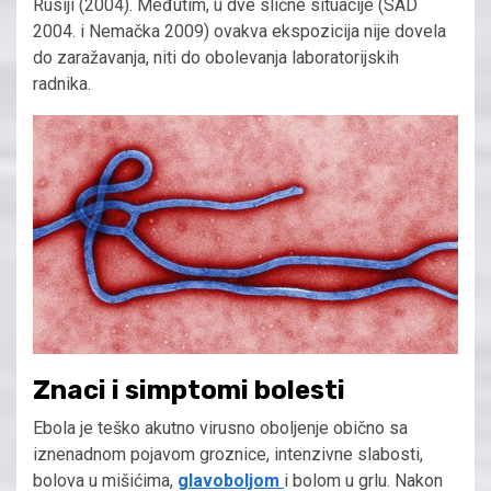
Rusiji (2004). Međutim, u dve slične situacije (SAD
2004. i Nemačka 2009) ovakva ekspozicija nije dovela
do zaražavanja, niti do obolevanja laboratorijskih
radnika.
Znaci i simptomi bolesti
Ebola je teško akutno virusno oboljenje obično sa
iznenadnom pojavom groznice, intenzivne slabosti,
bolova u mišićima,
glavoboljom
i bolom u grlu. Nakon