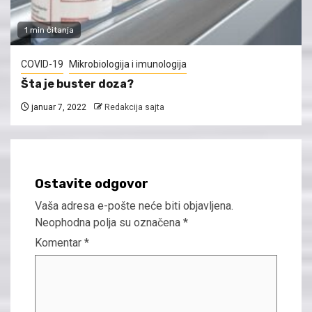
1 min čitanja
COVID-19
Mikrobiologija i imunologija
Šta je buster doza?
januar 7, 2022
Redakcija sajta
Ostavite odgovor
Vaša adresa e-pošte neće biti objavljena.
Neophodna polja su označena
*
Komentar
*