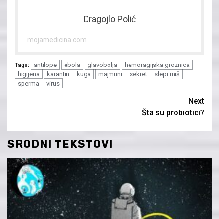
Dragojlo Polić
mojamedicina.com
antilope
ebola
glavobolja
hemoragijska groznica
Tags:
higijena
karantin
kuga
majmuni
sekret
slepi miš
sperma
virus
Continue
Next
Šta su probiotici?
Reading
SRODNI TEKSTOVI