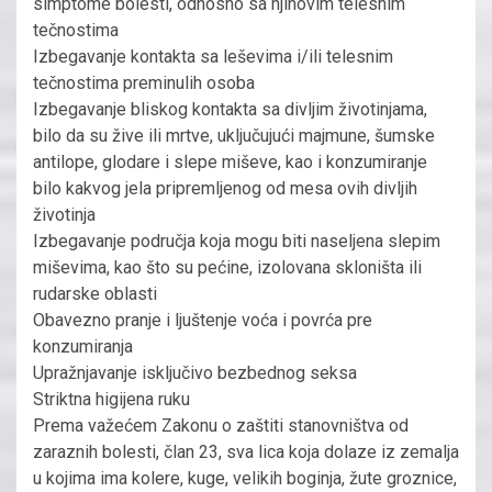
simptome bolesti, odnosno sa njihovim telesnim
tečnostima
Izbegavanje kontakta sa leševima i/ili telesnim
tečnostima preminulih osoba
Izbegavanje bliskog kontakta sa divljim životinjama,
bilo da su žive ili mrtve, uključujući majmune, šumske
antilope, glodare i slepe miševe, kao i konzumiranje
bilo kakvog jela pripremljenog od mesa ovih divljih
životinja
Izbegavanje područja koja mogu biti naseljena slepim
miševima, kao što su pećine, izolovana skloništa ili
rudarske oblasti
Obavezno pranje i ljuštenje voća i povrća pre
konzumiranja
Upražnjavanje isključivo bezbednog seksa
Striktna higijena ruku
Prema važećem Zakonu o zaštiti stanovništva od
zaraznih bolesti, član 23, sva lica koja dolaze iz zemalja
u kojima ima kolere, kuge, velikih boginja, žute groznice,