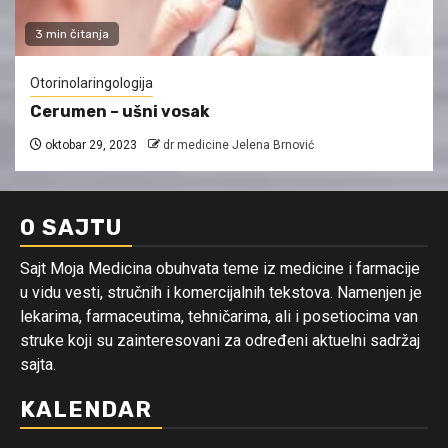
3 min čitanja
Otorinolaringologija
Cerumen – ušni vosak
oktobar 29, 2023
dr medicine Jelena Brnović
O SAJTU
Sajt Moja Medicina obuhvata teme iz medicine i farmacije
u vidu vesti, stručnih i komercijalnih tekstova. Namenjen je
lekarima, farmaceutima, tehničarima, ali i posetiocima van
struke koji su zainteresovani za određeni aktuelni sadržaj
sajta.
KALENDAR