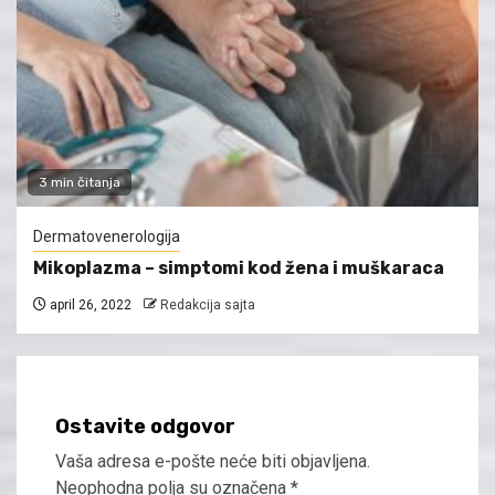
3 min čitanja
Dermatovenerologija
Mikoplazma – simptomi kod žena i muškaraca
april 26, 2022
Redakcija sajta
Ostavite odgovor
Vaša adresa e-pošte neće biti objavljena.
Neophodna polja su označena
*