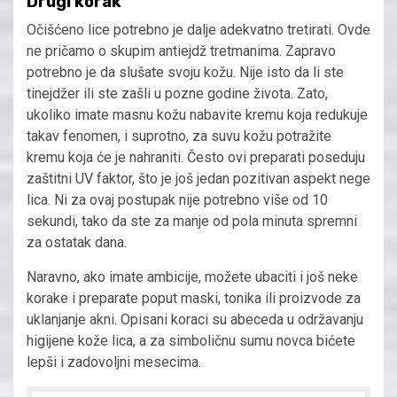
Drugi korak
Očišćeno lice potrebno je dalje adekvatno tretirati. Ovde
ne pričamo o skupim antiejdž tretmanima. Zapravo
potrebno je da slušate svoju kožu. Nije isto da li ste
tinejdžer ili ste zašli u pozne godine života. Zato,
ukoliko imate masnu kožu nabavite kremu koja redukuje
takav fenomen, i suprotno, za suvu kožu potražite
kremu koja će je nahraniti. Često ovi preparati poseduju
zaštitni UV faktor, što je još jedan pozitivan aspekt nege
lica. Ni za ovaj postupak nije potrebno više od 10
sekundi, tako da ste za manje od pola minuta spremni
za ostatak dana.
Naravno, ako imate ambicije, možete ubaciti i još neke
korake i preparate poput maski, tonika ili proizvode za
uklanjanje akni. Opisani koraci su abeceda u održavanju
higijene kože lica, a za simboličnu sumu novca bićete
lepši i zadovoljni mesecima.