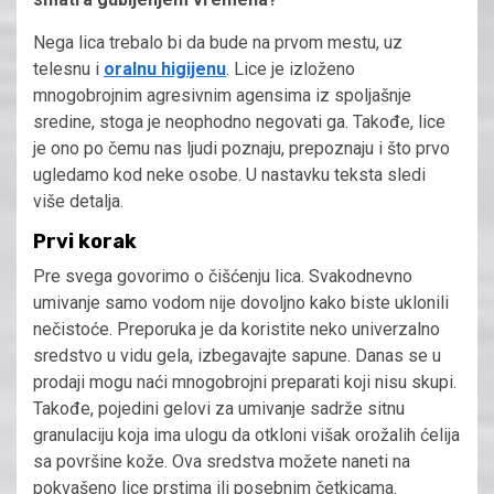
Nega lica trebalo bi da bude na prvom mestu, uz
telesnu i
oralnu higijenu
. Lice je izloženo
mnogobrojnim agresivnim agensima iz spoljašnje
sredine, stoga je neophodno negovati ga. Takođe, lice
je ono po čemu nas ljudi poznaju, prepoznaju i što prvo
ugledamo kod neke osobe. U nastavku teksta sledi
više detalja.
Prvi korak
Pre svega govorimo o čišćenju lica. Svakodnevno
umivanje samo vodom nije dovoljno kako biste uklonili
nečistoće. Preporuka je da koristite neko univerzalno
sredstvo u vidu gela, izbegavajte sapune. Danas se u
prodaji mogu naći mnogobrojni preparati koji nisu skupi.
Takođe, pojedini gelovi za umivanje sadrže sitnu
granulaciju koja ima ulogu da otkloni višak orožalih ćelija
sa površine kože. Ova sredstva možete naneti na
pokvašeno lice prstima ili posebnim četkicama.