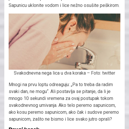
Sapunicu uklonite vodom i lice nežno osušite peškirom.
Svakodnevna nega lica u dva koraka – Foto: twitter
Mnogi na prvu loptu odreaguju: „Pa to treba da radim
svaki dan, ne mogu“. Ali postavlja se pitanje, da li je
mnogo 10 sekundi vremena za ovaj postupak tokom
svakodnevnog umivanja. Ako telo peremo sapunicom,
ako kosu peremo sapunicom, ako čak i sudove peremo
sapunicom, zašto ne bismo i lice svako jutro oprali?