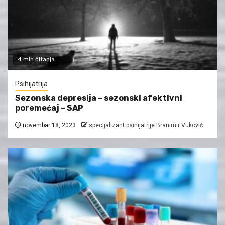
4 min čitanja
Psihijatrija
Sezonska depresija – sezonski afektivni
poremećaj – SAP
novembar 18, 2023
specijalizant psihijatrije Branimir Vuković