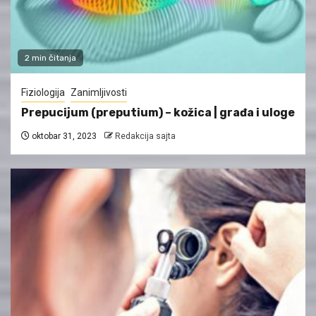
2 min čitanja
Fiziologija
Zanimljivosti
Prepucijum (preputium) – kožica | građa i uloge
oktobar 31, 2023
Redakcija sajta