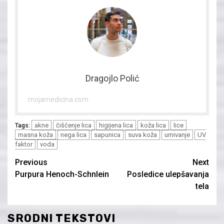
Dragojlo Polić
mojamedicina.com
akne
čišćenje lica
higijena lica
koža lica
lice
Tags:
masna koža
nega lica
sapunica
suva koža
umivanje
UV
faktor
voda
Continue
Previous
Next
Purpura Henoch-Schӧnlein
Posledice ulepšavanja
Reading
tela
SRODNI TEKSTOVI