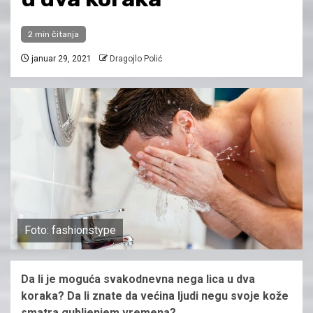
2 min čitanja
januar 29, 2021
Dragojlo Polić
Foto: fashionstype
Da li je moguća svakodnevna nega lica u dva
koraka? Da li znate da većina ljudi negu svoje kože
smatra gubljenjem vremena?