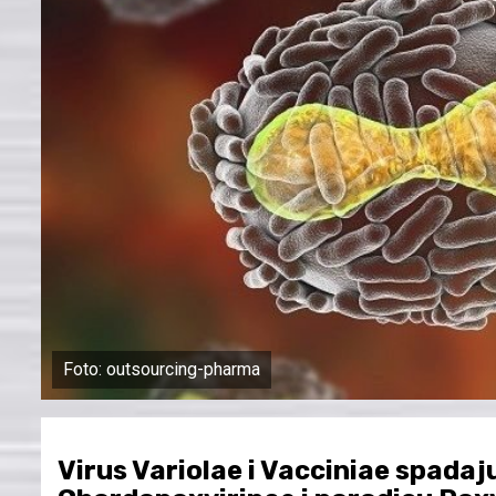
Foto: outsourcing-pharma
Virus Variolae i Vacciniae spadaj