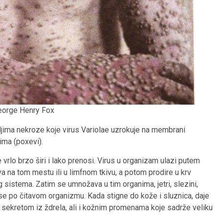
eorge Henry Fox
ljima nekroze koje virus Variolae uzrokuje na membrani
jima (poxevi).
vrlo brzo širi i lako prenosi. Virus u organizam ulazi putem
a na tom mestu ili u limfnom tkivu, a potom prodire u krv
nog sistema. Zatim se umnožava u tim organima, jetri, slezini,
ri se po čitavom organizmu. Kada stigne do kože i sluznica, daje
iri sekretom iz ždrela, ali i kožnim promenama koje sadrže veliku