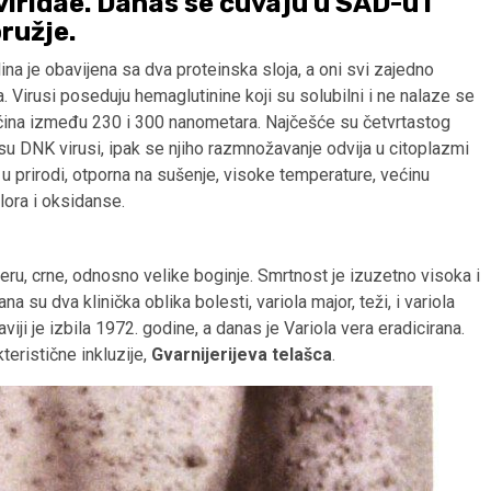
iridae. Danas se čuvaju u SAD-u i
ružje.
ina je obavijena sa dva proteinska sloja, a oni svi zajedno
Virusi poseduju hemaglutinine koji su solubilni i ne nalaze se
eličina između 230 i 300 nanometara. Najčešće su četvrtastog
o su DNK virusi, ipak se njiho razmnožavanje odvija u citoplazmi
h u prirodi, otporna na sušenje, visoke temperature, većinu
hlora i oksidanse.
veru, crne, odnosno velike boginje. Smrtnost je izuzetno visoka i
su dva klinička oblika bolesti, variola major, teži, i variola
viji je izbila 1972. godine, a danas je Variola vera eradicirana.
eristične inkluzije,
Gvarnijerijeva telašca
.