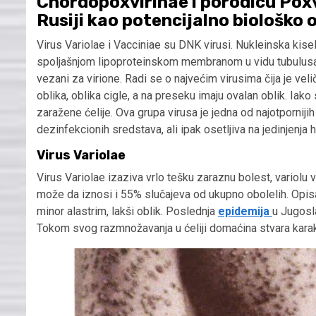
Chordopoxvirinae i porodicu Poxv
Rusiji kao potencijalno biološko o
Virus Variolae i Vacciniae su DNK virusi. Nukleinska kisel
spoljašnjom lipoproteinskom membranom u vidu tubulusa. 
vezani za virione. Radi se o najvećim virusima čija je v
oblika, oblika cigle, a na preseku imaju ovalan oblik. Iak
zaražene ćelije. Ova grupa virusa je jedna od najotporniji
dezinfekcionih sredstava, ali ipak osetljiva na jedinjenja 
Virus Variolae
Virus Variolae izaziva vrlo tešku zaraznu bolest, variolu 
može da iznosi i 55% slučajeva od ukupno obolelih. Opisana 
minor alastrim, lakši oblik. Poslednja
epidemija
u Jugosla
Tokom svog razmnožavanja u ćeliji domaćina stvara karakt