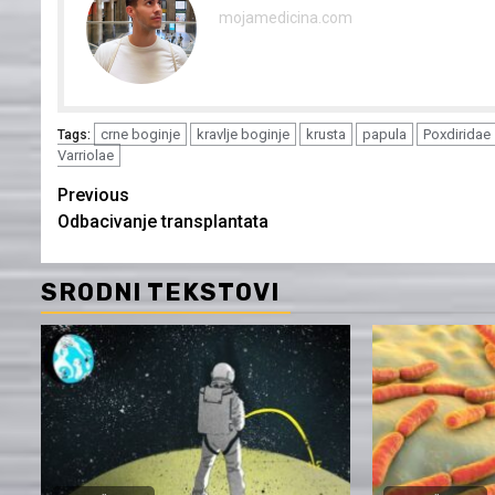
mojamedicina.com
crne boginje
kravlje boginje
krusta
papula
Poxdiridae
Tags:
Varriolae
Continue
Previous
Odbacivanje transplantata
Reading
SRODNI TEKSTOVI