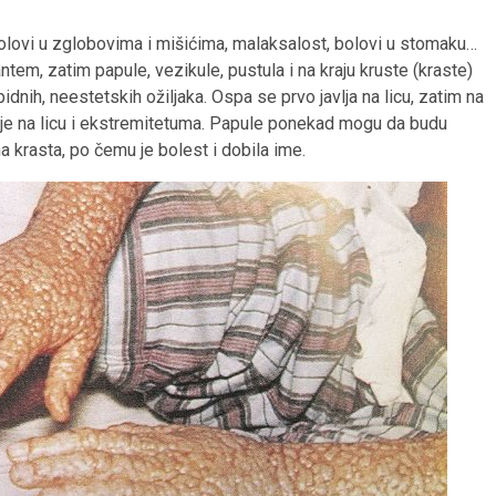
olovi u zglobovima i mišićima, malaksalost, bolovi u stomaku…
em, zatim papule, vezikule, pustula i na kraju kruste (kraste)
dnih, neestetskih ožiljaka. Ospa se prvo javlja na licu, zatim na
ja je na licu i ekstremitetuma. Papule ponekad mogu da budu
na krasta, po čemu je bolest i dobila ime.