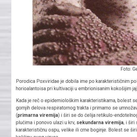
Foto: G
Porodica Poxviridae je dobila ime po karakterističnim po
horioalantoisa pri kultivaciji u embrionisanim kokošijim ja
Kada je reč o epidemiološkim karakteristikama, bolest se 
gornjih delova respiratornog trakta i primarno se umnožav
(
primarna viremija
) i širi se do ćelija retikulo-endotel
plućima i ponovo ulazi u krv,
sekundarna viremija
, i ši
karakterističnu ospu, velike ili crne boginje. Bolest se š