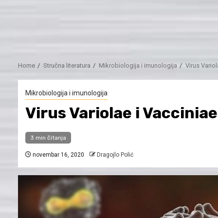
Home
Stručna literatura
Mikrobiologija i imunologija
Virus Variol
Mikrobiologija i imunologija
Virus Variolae i Vacciniae
3 min čitanja
novembar 16, 2020
Dragojlo Polić