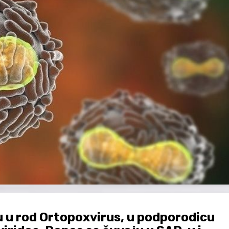
u u rod Ortopoxvirus, u podporodicu