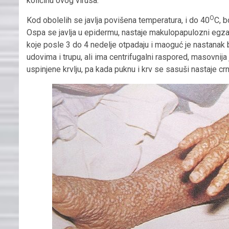
količinu ovog virusa.
O
Kod obolelih se javlja povišena temperatura, i do 40
C, b
Ospa se javlja u epidermu, nastaje makulopapulozni egzant
koje posle 3 do 4 nedelje otpadaju i maoguć je nastanak bi
udovima i trupu, ali ima centrifugalni raspored, masovni
uspinjene krvlju, pa kada puknu i krv se sasuši nastaje cr