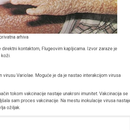
privatna arhiva
se direktni kontaktom, Flugeovim kapljicama. Izvor zaraze je
 koži.
an virusu Variolae. Moguće je da je nastao interakcijom virusa
 način tokom vakcinacije nastaje unakrsni imunitet. Vakcinacija se
jšala sam proces vakcinacije. Na mestu inokulacije virusa nastaj
ja ožiljak.