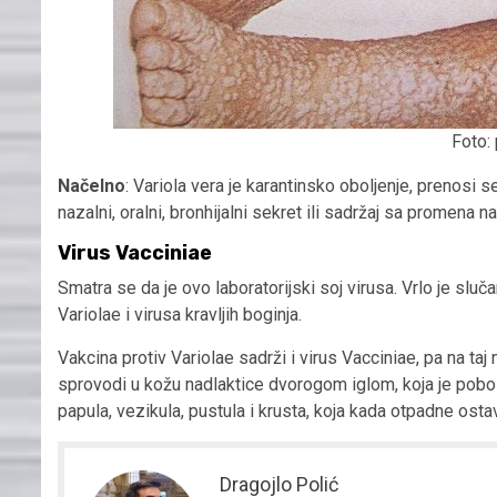
Foto: 
Načelno
: Variola vera je karantinsko oboljenje, prenosi 
nazalni, oralni, bronhijalni sekret ili sadržaj sa promena na
Virus Vacciniae
Smatra se da je ovo laboratorijski soj virusa. Vrlo je sluč
Variolae i virusa kravljih boginja.
Vakcina protiv Variolae sadrži i virus Vacciniae, pa na taj
sprovodi u kožu nadlaktice dvorogom iglom, koja je pobol
papula, vezikula, pustula i krusta, koja kada otpadne ostavl
Dragojlo Polić