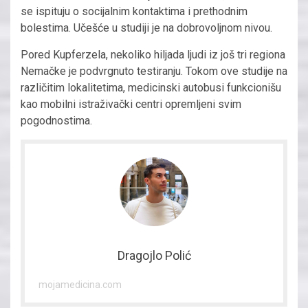
se ispituju o socijalnim kontaktima i prethodnim
bolestima. Učešće u studiji je na dobrovoljnom nivou.
Pored Kupferzela, nekoliko hiljada ljudi iz još tri regiona
Nemačke je podvrgnuto testiranju. Tokom ove studije na
različitim lokalitetima, medicinski autobusi funkcionišu
kao mobilni istraživački centri opremljeni svim
pogodnostima.
Dragojlo Polić
mojamedicina.com