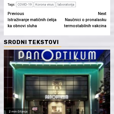
COVID-19
Korona virus
laboratorija
Tags:
Continue
Previous
Next
Istraživanje matičnih ćelija
Naučnici o pronalasku
Reading
ka obnovi sluha
termostabilnih vakcina
SRODNI TEKSTOVI
2 min čitanja