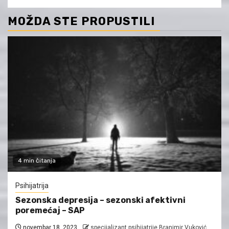
MOŽDA STE PROPUSTILI
4 min čitanja
Psihijatrija
Sezonska depresija – sezonski afektivni
poremećaj – SAP
novembar 18, 2023
specijalizant psihijatrije Branimir Vuković