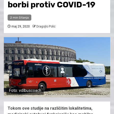
borbi protiv COVID-19
2 min čitanja
maj 29, 2020
Dragojlo Polić
Foto: vdlbuscoach
Tokom ove studije na različitim lokalitetima,