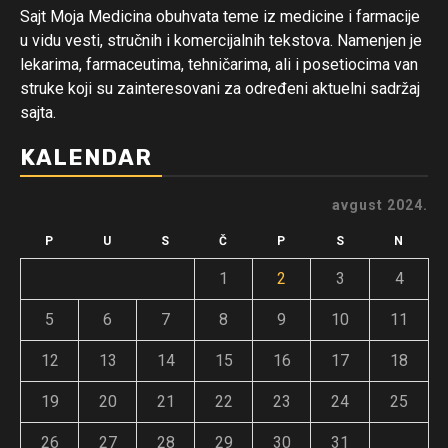
Sajt Moja Medicina obuhvata teme iz medicine i farmacije
u vidu vesti, stručnih i komercijalnih tekstova. Namenjen je
lekarima, farmaceutima, tehničarima, ali i posetiocima van
struke koji su zainteresovani za određeni aktuelni sadržaj
sajta.
KALENDAR
avgust 2024.
P
U
S
Č
P
S
N
1
2
3
4
5
6
7
8
9
10
11
12
13
14
15
16
17
18
19
20
21
22
23
24
25
26
27
28
29
30
31