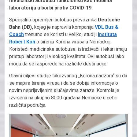
medicinski autobusi funkcionišu kao mobilna
laboratorija u borbi protiv COVID-19.
Specijalno opremljen autobus prevoznika
Deutsche
Bahn (DB),
kojeg je napravila kompanija
VDL Bus &
Coach
trenutno se koristi u velikoj studiji
Instituta
Robert Koh
o širenju Korona virusa u Nemačkoj.
Koristeći medicinske autobuse, istraživači i lekari imaju
pristup laboratoriji visokog kvaliteta. Ovi autobusi lako
mogu da se rasporede na različite destinacije.
Glavni ciljevi studije takozvanog „Korona nadzora“ su da
se mapira širenje virusa i da se dobiju informacije o
novim neprijavljenim slučajevima zaraze. Kontrola je
izvršena na ukupno 8000 građana Nemačke u četiri
različita područja.