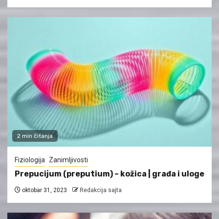
2 min čitanja
Fiziologija
Zanimljivosti
Prepucijum (preputium) – kožica | građa i uloge
oktobar 31, 2023
Redakcija sajta