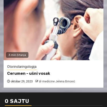
3 min čitanja
Otorinolaringologija
Cerumen – ušni vosak
oktobar 29, 2023
dr medicine Jelena Brnović
O SAJTU