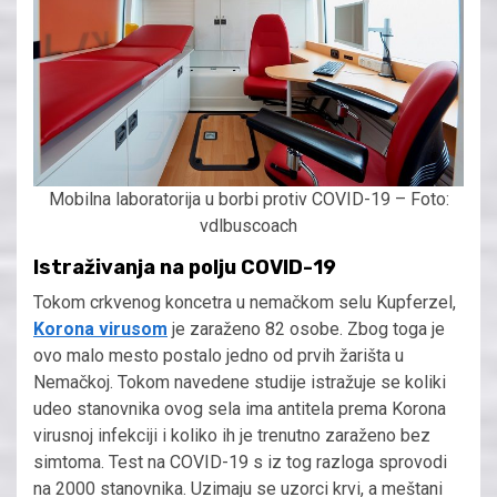
Mobilna laboratorija u borbi protiv COVID-19 – Foto:
vdlbuscoach
Istraživanja na polju COVID-19
Tokom crkvenog koncetra u nemačkom selu Kupferzel,
Korona virusom
je zaraženo 82 osobe. Zbog toga je
ovo malo mesto postalo jedno od prvih žarišta u
Nemačkoj. Tokom navedene studije istražuje se koliki
udeo stanovnika ovog sela ima antitela prema Korona
virusnoj infekciji i koliko ih je trenutno zaraženo bez
simtoma. Test na COVID-19 s iz tog razloga sprovodi
na 2000 stanovnika. Uzimaju se uzorci krvi, a meštani