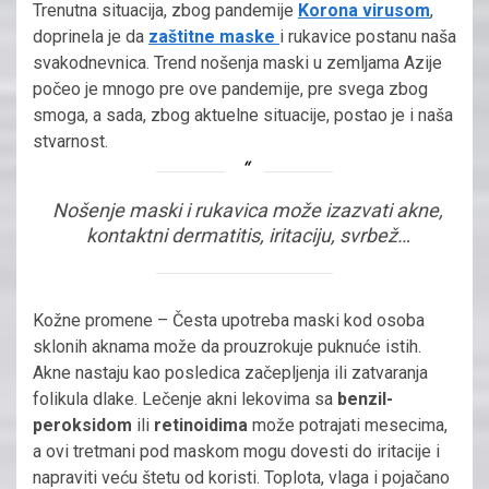
Trenutna situacija, zbog pandemije
Korona virusom
,
doprinela je da
zaštitne maske
i rukavice postanu naša
svakodnevnica. Trend nošenja maski u zemljama Azije
počeo je mnogo pre ove pandemije, pre svega zbog
smoga, a sada, zbog aktuelne situacije, postao je i naša
stvarnost.
Nošenje maski i rukavica može izazvati akne,
kontaktni dermatitis, iritaciju, svrbež…
Kožne promene – Česta upotreba maski kod osoba
sklonih aknama može da prouzrokuje puknuće istih.
Akne nastaju kao posledica začepljenja ili zatvaranja
folikula dlake. Lečenje akni lekovima sa
benzil-
peroksidom
ili
retinoidima
može potrajati mesecima,
a ovi tretmani pod maskom mogu dovesti do iritacije i
napraviti veću štetu od koristi. Toplota, vlaga i pojačano