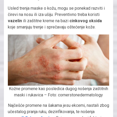
Usled trenja maske o kožu, mogu se ponekad razviti i
čirevi na nosu ili iza ušiju. Preventivno treba koristi
vazelin
ili zaštitne kreme na bazi
cinkovog oksida
koje smanjuju trenje i sprečavaju oštećenje kože.
Kožne promene kao posledica dugog nošenja zaštitnih
maski i rukavica – Foto: cornerstonedermatology
Najčešće promene na šakama jesu ekcemi, nastali zbog
učestalog pranja ruku, dezinfikovanja, te nošenja