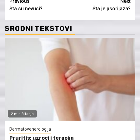
Continue
Previous
Next
Šta su nevusi?
Šta je psorijaza?
Reading
SRODNI TEKSTOVI
2 min čitanja
Dermatovenerologija
Pruritis: uzroci i terapija