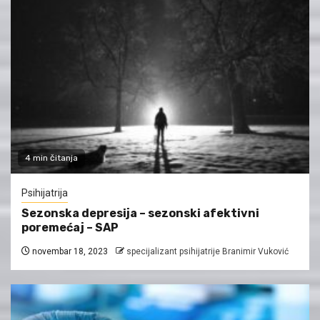
4 min čitanja
Psihijatrija
Sezonska depresija – sezonski afektivni
poremećaj – SAP
novembar 18, 2023
specijalizant psihijatrije Branimir Vuković