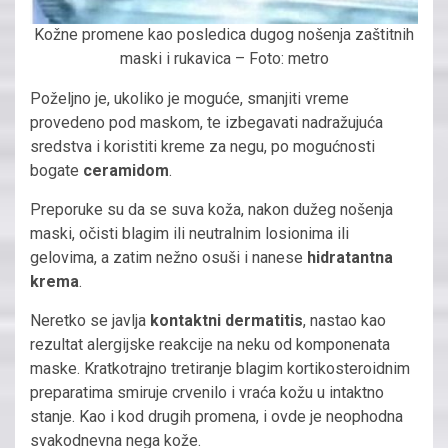
Kožne promene kao posledica dugog nošenja zaštitnih
maski i rukavica – Foto: metro
Poželjno je, ukoliko je moguće, smanjiti vreme
provedeno pod maskom, te izbegavati nadražujuća
sredstva i koristiti kreme za negu, po mogućnosti
bogate
ceramidom
.
Preporuke su da se suva koža, nakon dužeg nošenja
maski, očisti blagim ili neutralnim losionima ili
gelovima, a zatim nežno osuši i nanese
hidratantna
krema
.
Neretko se javlja
kontaktni dermatitis
, nastao kao
rezultat alergijske reakcije na neku od komponenata
maske. Kratkotrajno tretiranje blagim kortikosteroidnim
preparatima smiruje crvenilo i vraća kožu u intaktno
stanje. Kao i kod drugih promena, i ovde je neophodna
svakodnevna nega kože.