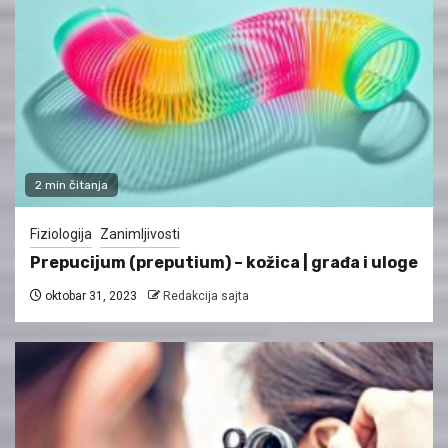
2 min čitanja
Fiziologija
Zanimljivosti
Prepucijum (preputium) – kožica | građa i uloge
oktobar 31, 2023
Redakcija sajta