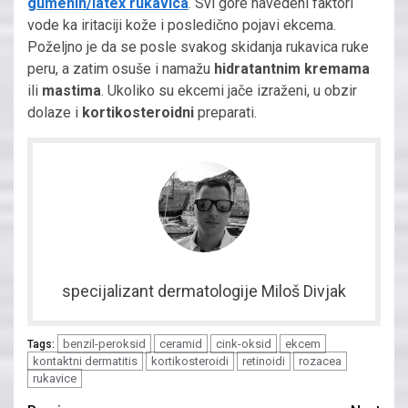
gumenih/latex rukavica
. Svi gore navedeni faktori
vode ka iritaciji kože i posledično pojavi ekcema.
Poželjno je da se posle svakog skidanja rukavica ruke
peru, a zatim osuše i namažu
hidratantnim kremama
ili
mastima
. Ukoliko su ekcemi jače izraženi, u obzir
dolaze i
kortikosteroidni
preparati.
specijalizant dermatologije Miloš Divjak
benzil-peroksid
ceramid
cink-oksid
ekcem
Tags:
kontaktni dermatitis
kortikosteroidi
retinoidi
rozacea
rukavice