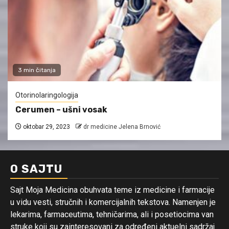
3 min čitanja
Otorinolaringologija
Cerumen – ušni vosak
oktobar 29, 2023
dr medicine Jelena Brnović
O SAJTU
Sajt Moja Medicina obuhvata teme iz medicine i farmacije
u vidu vesti, stručnih i komercijalnih tekstova. Namenjen je
lekarima, farmaceutima, tehničarima, ali i posetiocima van
struke koji su zainteresovani za određeni aktuelni sadržaj